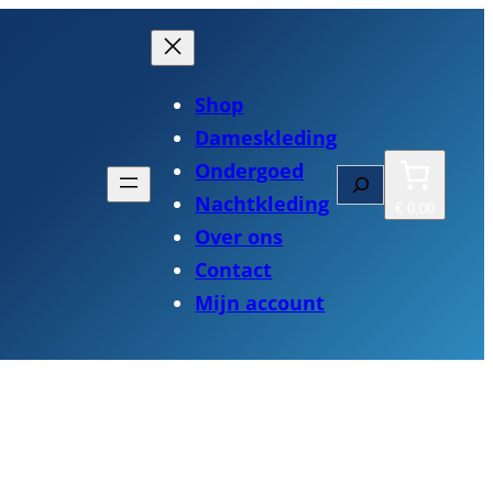
Shop
Dameskleding
Ondergoed
Zoeken
Nachtkleding
€ 0,00
Over ons
Contact
Mijn account