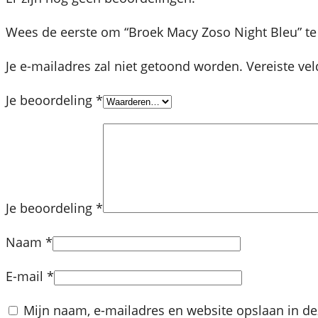
e
u
Wees de eerste om “Broek Macy Zoso Night Bleu” t
a
Je e-mailadres zal niet getoond worden.
Vereiste ve
a
n
Je beoordeling
*
t
a
l
Je beoordeling
*
Naam
*
E-mail
*
Mijn naam, e-mailadres en website opslaan in de