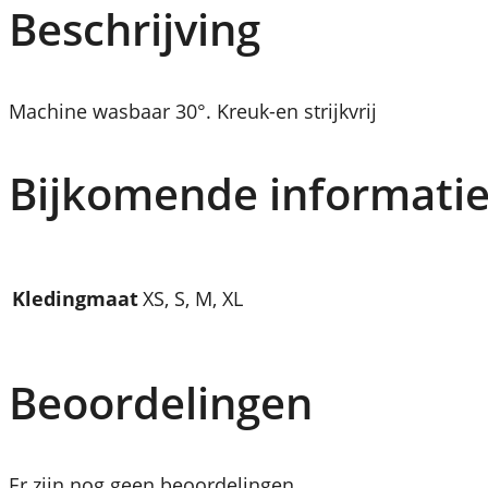
M
Beschrijving
a
c
y
Machine wasbaar 30°. Kreuk-en strijkvrij
Z
o
Bijkomende informati
s
o
N
i
Kledingmaat
XS, S, M, XL
g
h
Beoordelingen
t
B
l
Er zijn nog geen beoordelingen.