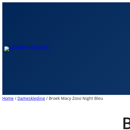
Spring
naar
de
inhoud
Home
/
Dameskleding
/ Broek Macy Zoso Night Bleu