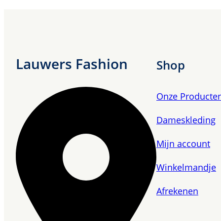
Lauwers Fashion
Shop
Onze Producte
Dameskleding
Mijn account
Winkelmandje
Afrekenen