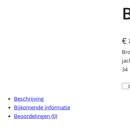
€
Bro
jac
34
B
r
Beschrijving
o
Bijkomende informatie
e
Beoordelingen (0)
k