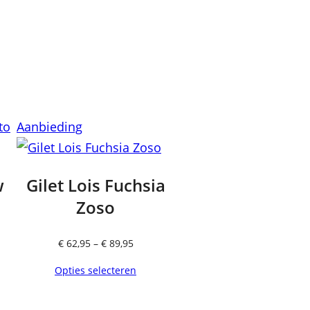
Product
Aanbieding
in
de
w
Gilet Lois Fuchsia
uitverkoop
Zoso
Prijsklasse:
€
62,95
–
€
89,95
€ 62,95
Opties selecteren
tot
€ 89,95