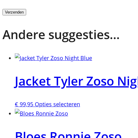
Andere suggesties…
Jacket Tyler Zoso Nig
Dit
€
99,95
Opties selecteren
product
heeft
meerdere
Bloes Ronnie Zoso