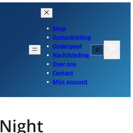
Shop
Dameskleding
Ondergoed
Zoeken
Nachtkleding
€ 0,00
Over ons
Contact
Mijn account
Night