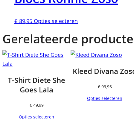
variaties.
Deze
optie
Dit
€
89,95
Opties selecteren
kan
product
Gerelateerde product
gekozen
heeft
worden
meerdere
op
variaties.
de
Deze
Kleed Divana Zos
productpagina
optie
T-Shirt Diete She
kan
€
99,95
Goes Lala
gekozen
Opties selecteren
worden
€
49,99
op
Opties selecteren
de
productpagina